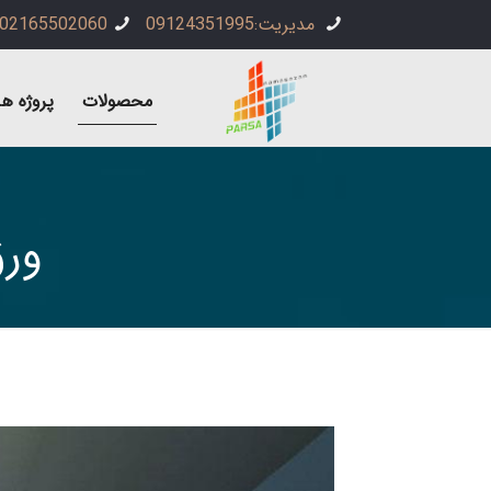
مدیریت:09124351995
02165502060
محصولات
پروژه ها
ورق