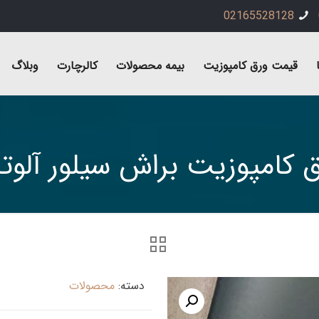
02165528128
قیمت ورق کامپوزیت
بیمه محصولات
کالرچارت
وبلاگ
 کامپوزیت براش سیلور آلو
دسته:
محصولات