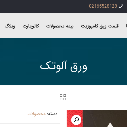
02165528128
قیمت ورق کامپوزیت
بیمه محصولات
کالرچارت
وبلاگ
ورق آلوتک
دسته:
محصولات