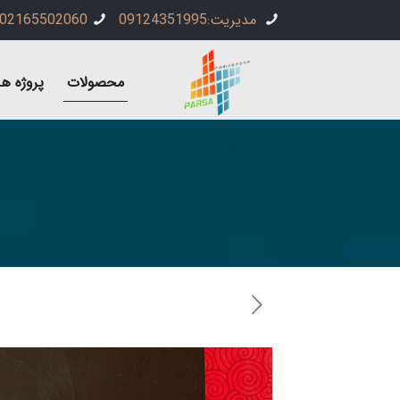
مدیریت:09124351995
02165502060
محصولات
پروژه ها