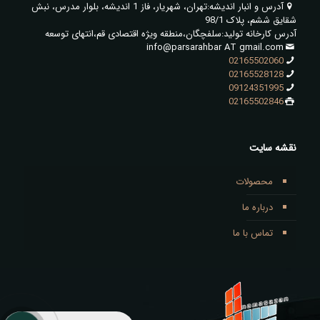
آدرس و انبار اندیشه:تهران، شهریار، فاز 1 اندیشه، بلوار مدرس، نبش
شقایق ششم، پلاک 98/1
آدرس کارخانه تولید:سلفچگان،منطقه ویژه اقتصادی قم،انتهای توسعه
info@parsarahbar AT gmail.com
02165502060
02165528128
09124351995
02165502846
نقشه سایت
محصولات
درباره ما
تماس با ما