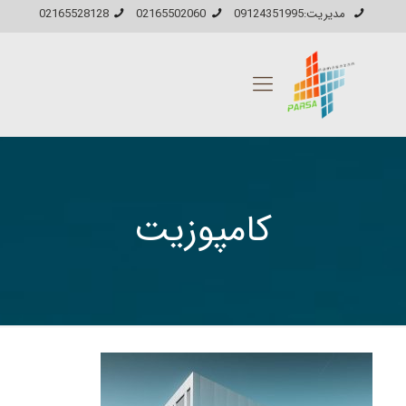
مدیریت:09124351995
02165502060
02165528128
کامپوزیت