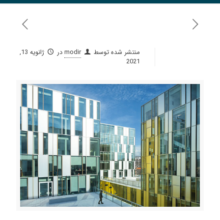
منتشر شده توسط
modir
در
ژانویه 13,
2021