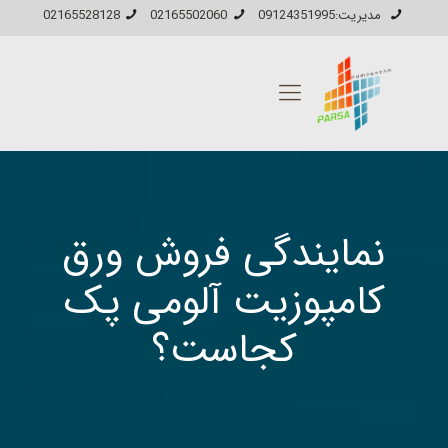
مدیریت:09124351995
02165502060
02165528128
نمایندگی فروش ورق
کامپوزیت آلومی پک
کجاست؟