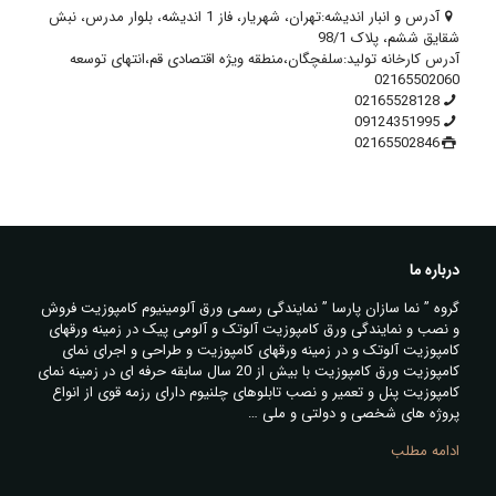
آدرس و انبار اندیشه:تهران، شهریار، فاز 1 اندیشه، بلوار مدرس، نبش
شقایق ششم، پلاک 98/1
آدرس کارخانه تولید:سلفچگان،منطقه ویژه اقتصادی قم،انتهای توسعه
02165502060
02165528128
09124351995
02165502846
درباره ما
گروه ” نما سازان پارسا ” نمایندگی رسمی ورق آلومینیوم کامپوزیت فروش
و نصب و نمایندگی ورق کامپوزیت آلوتک و آلومی پیک در زمینه ورقهای
کامپوزیت آلوتک و در زمینه ورقهای کامپوزیت و طراحی و اجرای نمای
کامپوزیت ورق کامپوزیت با بیش از 20 سال سابقه حرفه ای در زمینه نمای
کامپوزیت پنل و تعمیر و نصب تابلوهای چلنیوم دارای رزمه قوی از انواع
پروژه های شخصی و دولتی و ملی …
ادامه مطلب