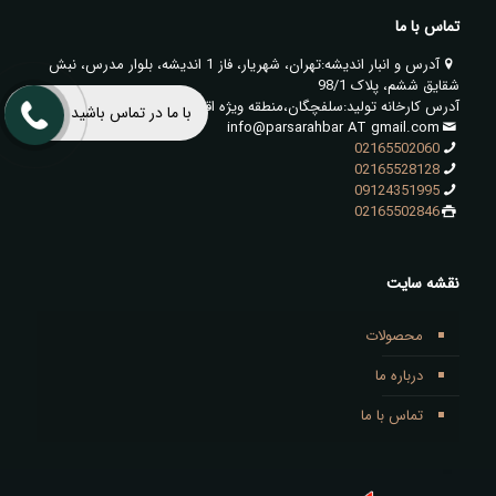
تماس با ما
آدرس و انبار اندیشه:تهران، شهریار، فاز 1 اندیشه، بلوار مدرس، نبش
شقایق ششم، پلاک 98/1
آدرس کارخانه تولید:سلفچگان،منطقه ویژه اقتصادی قم،انتهای توسعه
با ما در تماس باشید
info@parsarahbar AT gmail.com
02165502060
02165528128
09124351995
02165502846
نقشه سایت
محصولات
درباره ما
تماس با ما