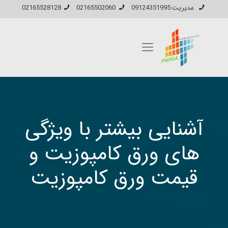
مدیریت:09124351995
02165502060
02165528128
آشنایی بیشتر با ویژگی
های ورق کامپوزیت و
قیمت ورق کامپوزیت