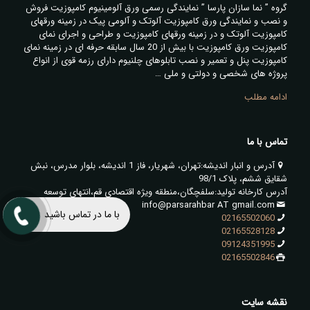
گروه ” نما سازان پارسا ” نمایندگی رسمی ورق آلومینیوم کامپوزیت فروش
و نصب و نمایندگی ورق کامپوزیت آلوتک و آلومی پیک در زمینه ورقهای
کامپوزیت آلوتک و در زمینه ورقهای کامپوزیت و طراحی و اجرای نمای
کامپوزیت ورق کامپوزیت با بیش از 20 سال سابقه حرفه ای در زمینه نمای
کامپوزیت پنل و تعمیر و نصب تابلوهای چلنیوم دارای رزمه قوی از انواع
پروژه های شخصی و دولتی و ملی …
ادامه مطلب
تماس با ما
آدرس و انبار اندیشه:تهران، شهریار، فاز 1 اندیشه، بلوار مدرس، نبش
شقایق ششم، پلاک 98/1
آدرس کارخانه تولید:سلفچگان،منطقه ویژه اقتصادی قم،انتهای توسعه
info@parsarahbar AT gmail.com
با ما در تماس باشید
02165502060
02165528128
09124351995
02165502846
نقشه سایت