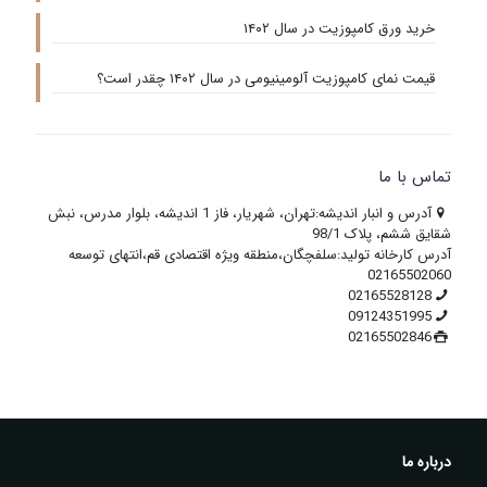
خرید ورق کامپوزیت در سال ۱۴۰۲
قیمت نمای کامپوزیت آلومینیومی در سال ۱۴۰۲ چقدر است؟
تماس با ما
آدرس و انبار اندیشه:تهران، شهریار، فاز 1 اندیشه، بلوار مدرس، نبش
شقایق ششم، پلاک 98/1
آدرس کارخانه تولید:سلفچگان،منطقه ویژه اقتصادی قم،انتهای توسعه
02165502060
02165528128
09124351995
02165502846
درباره ما