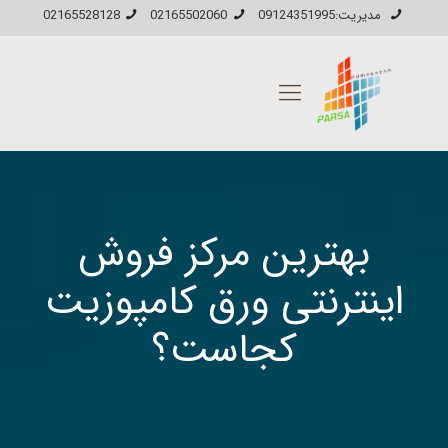
مدیریت:09124351995
02165502060
02165528128
بهترین مرکز فروش
اینترنتی ورق کامپوزیت
کجاست؟