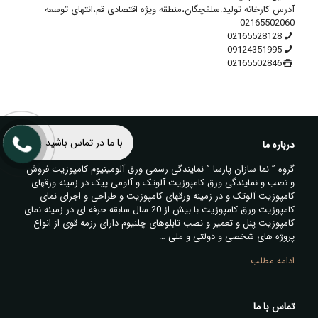
آدرس کارخانه تولید:سلفچگان،منطقه ویژه اقتصادی قم،انتهای توسعه
02165502060
02165528128
09124351995
02165502846
با ما در تماس باشید
درباره ما
گروه ” نما سازان پارسا ” نمایندگی رسمی ورق آلومینیوم کامپوزیت فروش
و نصب و نمایندگی ورق کامپوزیت آلوتک و آلومی پیک در زمینه ورقهای
کامپوزیت آلوتک و در زمینه ورقهای کامپوزیت و طراحی و اجرای نمای
کامپوزیت ورق کامپوزیت با بیش از 20 سال سابقه حرفه ای در زمینه نمای
کامپوزیت پنل و تعمیر و نصب تابلوهای چلنیوم دارای رزمه قوی از انواع
پروژه های شخصی و دولتی و ملی …
ادامه مطلب
تماس با ما