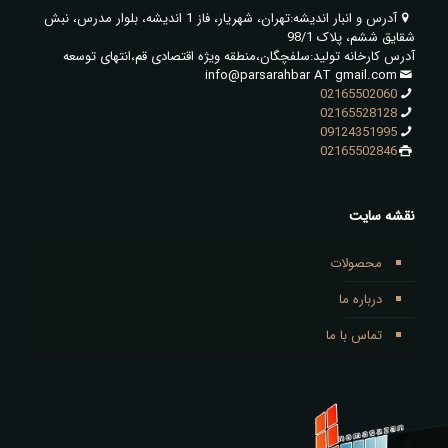
آدرس و انبار اندیشه:تهران، شهریار، فاز 1 اندیشه، بلوار مدرس، نبش
شقایق ششم، پلاک 98/1
آدرس کارخانه تولید:سلفچگان،منطقه ویژه اقتصادی قم،انتهای توسعه
info@parsarahbar AT gmail.com
02165502060
02165528128
09124351995
02165502846
نقشه سایت
محصولات
درباره ما
تماس با ما