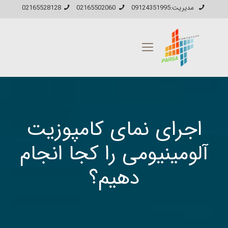
مدیریت:09124351995
02165502060
02165528128
اجرای نمای کامپوزیت
آلومینیومی را کجا انجام
دهیم؟