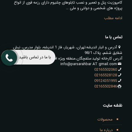
کامپوزیت پنل و تعمیر و نصب تابلوهای چلنیوم دارای رزمه قوی از انواع
پروژه های شخصی و دولتی و ملی …
ادامه مطلب
تماس با ما
آدرس و انبار اندیشه:تهران، شهریار، فاز 1 اندیشه، بلوار مدرس، نبش
شقایق ششم، پلاک 98/1
با ما در تماس باشید
آدرس کارخانه تولید:سلفچگان،منطقه ویژه اقتصادی قم،انتهای توسعه
info@parsarahbar AT gmail.com
02165502060
02165528128
09124351995
02165502846
نقشه سایت
محصولات
درباره ما