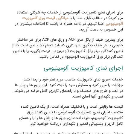
برای اجرای نمای کامپوزیت آلومینیومی از خدمات چه شرکتی استفاده
می کنید؟ در مطالب قبلی شما را با
میانگین قیمت ورق کامپوزیت
آلومینیومی
آشنا کردیم. در ادامه همراه ما باشید تا اطلاعات بیشتری در
این خصوص به دست آورید.
برای بهترین طیف از پانل های ACP و ورق های ACP برای هر ساختار
خارجی یا هر هدف دیگری، تنها کاری که باید انجام دهید این است که از
تامین کنندگان برتر پانل کامپوزیت آلومینیومی قیمت بگیرید یا با تامین
کنندگان برتر ورق کامپوزیت آلومینیوم در تماس باشید.
اجرای نمای کامپوزیت آلومینیومی
خدمات اجرای نمای کامپوزیت مناسب مورد نظر خود را پیدا کنید،
جزئیات را مرور کنید و سفارش خود را ثبت کنید. این ورق ها و پنل ها
در ابعاد و طرح های مختلف و با راهنمای کاربری کامل عرضه می شوند.
نصب و نگهداری آنها آسان است.
قیمت ها رقابتی است و با تخفیف همراه است. از یک تامین کننده
منتخب اجرای نمای کامپوزیت آلومینیومی یا تامین کننده ورق
کامپوزیت آلومینیوم، طیف انحصاری ورق ها و پانل ها را با راهنمای
کامل کاربر و پشتیبانی تعمیر و نگهداری دریافت خواهید کرد.
سفارشی سازی نیز برای آنها انجام می شود. در میان برخی از شرکت‌های