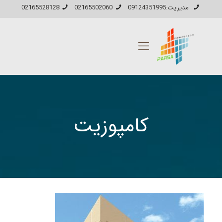
مدیریت:09124351995
02165502060
02165528128
کامپوزیت