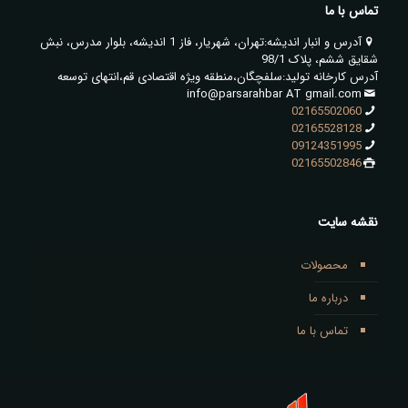
تماس با ما
آدرس و انبار اندیشه:تهران، شهریار، فاز 1 اندیشه، بلوار مدرس، نبش
شقایق ششم، پلاک 98/1
آدرس کارخانه تولید:سلفچگان،منطقه ویژه اقتصادی قم،انتهای توسعه
info@parsarahbar AT gmail.com
02165502060
02165528128
09124351995
02165502846
نقشه سایت
محصولات
درباره ما
تماس با ما