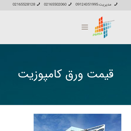
مدیریت:09124351995
02165502060
02165528128
قیمت ورق کامپوزیت