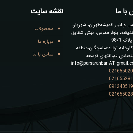
با ما
نقشه سایت
س و انبار اندیشه:تهران، شهریار،
محصولات
ز 1 اندیشه، بلوار مدرس، نبش شقایق
ک 98/1
درباره ما
ارخانه تولید:سلفچگان،منطقه
تماس با ما
قتصادی قم،انتهای توسعه
info@parsarahbar AT gmail.
02165502
02165528
09124351
02165502