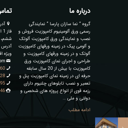
درباره ما
تماس 
گروه ” نما سازان پارسا ” نمایندگی
آدر
رسمی ورق آلومینیوم کامپوزیت فروش و
فا
نصب و نمایندگی ورق کامپوزیت آلوتک
ششم، پلا
و آلومی پیک در زمینه ورقهای کامپوزیت
آدرس ک
آلوتک و در زمینه ورقهای کامپوزیت و
ویژه ا
طراحی و اجرای نمای کامپوزیت ورق
com
کامپوزیت با بیش از 20 سال سابقه
060
حرفه ای در زمینه نمای کامپوزیت پنل و
128
تعمیر و نصب تابلوهای چلنیوم دارای
995
رزمه قوی از انواع پروژه های شخصی و
846
دولتی و ملی …
ادامه مطلب