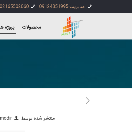
مدیریت:09124351995
02165502060
محصولات
پروژه ها
منتشر شده توسط
modir