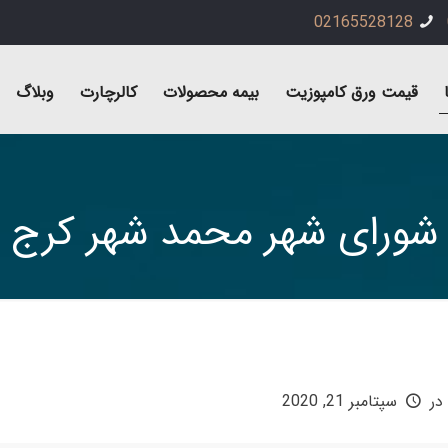
02165528128
قیمت ورق کامپوزیت
بیمه محصولات
کالرچارت
وبلاگ
شورای شهر محمد شهر کرج
در
سپتامبر 21, 2020