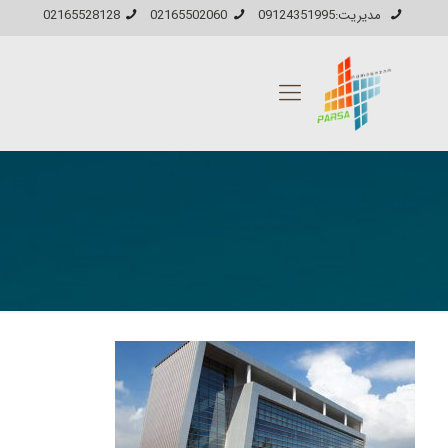
مدیریت:09124351995
02165502060
02165528128