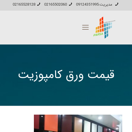
مدیریت:09124351995
02165502060
02165528128
قیمت ورق کامپوزیت