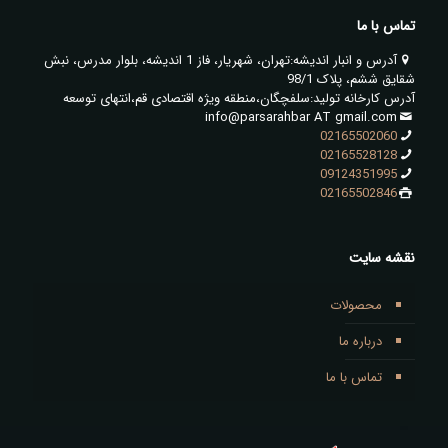
تماس با ما
آدرس و انبار اندیشه:تهران، شهریار، فاز 1 اندیشه، بلوار مدرس، نبش
شقایق ششم، پلاک 98/1
آدرس کارخانه تولید:سلفچگان،منطقه ویژه اقتصادی قم،انتهای توسعه
info@parsarahbar AT gmail.com
02165502060
02165528128
09124351995
02165502846
نقشه سایت
محصولات
درباره ما
تماس با ما