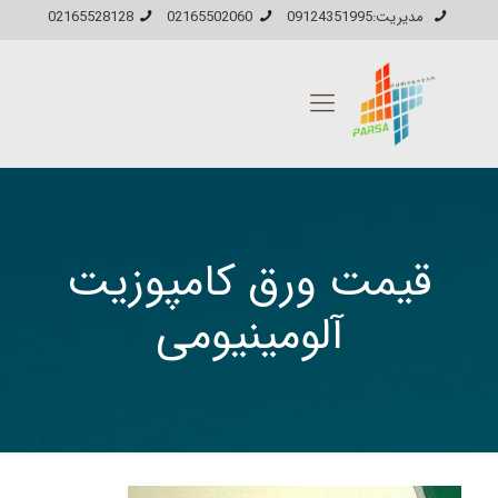
مدیریت:09124351995
02165502060
02165528128
قیمت ورق کامپوزیت
آلومینیومی