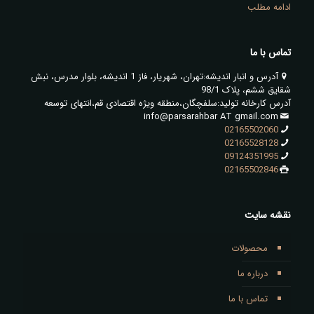
ادامه مطلب
تماس با ما
آدرس و انبار اندیشه:تهران، شهریار، فاز 1 اندیشه، بلوار مدرس، نبش
شقایق ششم، پلاک 98/1
آدرس کارخانه تولید:سلفچگان،منطقه ویژه اقتصادی قم،انتهای توسعه
info@parsarahbar AT gmail.com
02165502060
02165528128
09124351995
02165502846
نقشه سایت
محصولات
درباره ما
تماس با ما