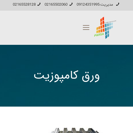
مدیریت:09124351995
02165502060
02165528128
ورق کامپوزیت