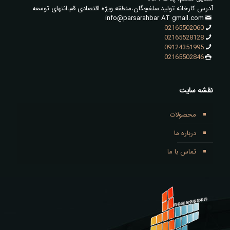
آدرس کارخانه تولید:سلفچگان،منطقه ویژه اقتصادی قم،انتهای توسعه
info@parsarahbar AT gmail.com
02165502060
02165528128
09124351995
02165502846
نقشه سایت
محصولات
درباره ما
تماس با ما