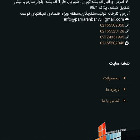
آدرس و انبار اندیشه:تهران، شهریار، فاز 1 اندیشه، بلوار مدرس، نبش
شقایق ششم، پلاک 98/1
آدرس کارخانه تولید:سلفچگان،منطقه ویژه اقتصادی قم،انتهای توسعه
info@parsarahbar AT gmail.com
02165502060
02165528128
09124351995
02165502846
نقشه سایت
محصولات
درباره ما
تماس با ما