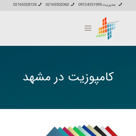
مدیریت:09124351995
02165502060
02165528128
کامپوزیت در مشهد