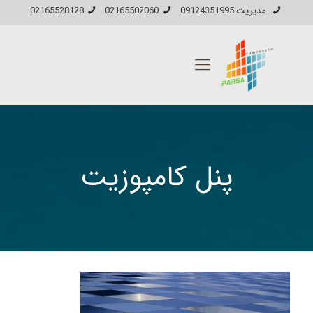
مدیریت:09124351995
02165502060
02165528128
پنل کامپوزیت