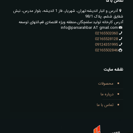
تماس با ما
آدرس و انبار اندیشه:تهران، شهریار، فاز 1 اندیشه، بلوار مدرس، نبش
شقایق ششم، پلاک 98/1
آدرس کارخانه تولید:سلفچگان،منطقه ویژه اقتصادی قم،انتهای توسعه
info@parsarahbar AT gmail.com
02165502060
02165528128
09124351995
02165502846
نقشه سایت
محصولات
درباره ما
تماس با ما