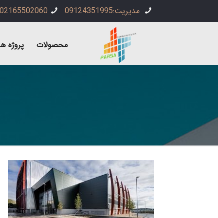
مدیریت:09124351995
02165502060
محصولات
پروژه ها