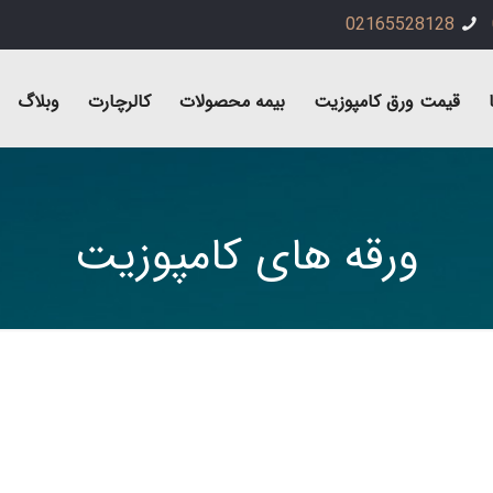
02165528128
قیمت ورق کامپوزیت
بیمه محصولات
کالرچارت
وبلاگ
ورقه های کامپوزیت