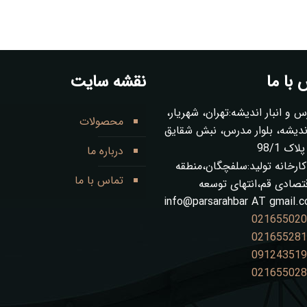
با ما
نقشه سایت
س و انبار اندیشه:تهران، شهریار،
محصولات
ز 1 اندیشه، بلوار مدرس، نبش شقایق
ک 98/1
درباره ما
ارخانه تولید:سلفچگان،منطقه
تماس با ما
قتصادی قم،انتهای توسعه
info@parsarahbar AT gmail.
02165502
02165528
09124351
02165502