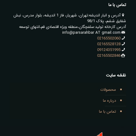
تماس با ما
آدرس و انبار اندیشه:تهران، شهریار، فاز 1 اندیشه، بلوار مدرس، نبش
شقایق ششم، پلاک 98/1
آدرس کارخانه تولید:سلفچگان،منطقه ویژه اقتصادی قم،انتهای توسعه
info@parsarahbar AT gmail.com
02165502060
02165528128
09124351995
02165502846
نقشه سایت
محصولات
درباره ما
تماس با ما