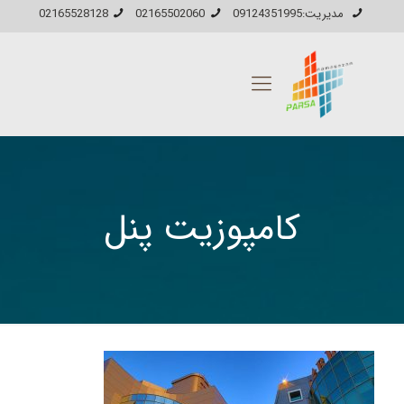
مدیریت:09124351995
02165502060
02165528128
کامپوزیت پنل