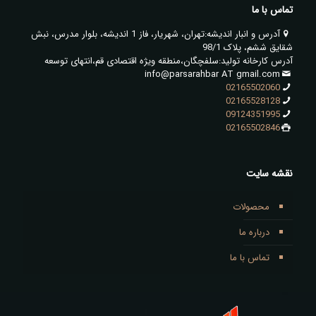
تماس با ما
آدرس و انبار اندیشه:تهران، شهریار، فاز 1 اندیشه، بلوار مدرس، نبش
شقایق ششم، پلاک 98/1
آدرس کارخانه تولید:سلفچگان،منطقه ویژه اقتصادی قم،انتهای توسعه
info@parsarahbar AT gmail.com
02165502060
02165528128
09124351995
02165502846
نقشه سایت
محصولات
درباره ما
تماس با ما