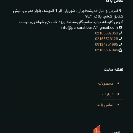
تماس با ما
آدرس و انبار اندیشه:تهران، شهریار، فاز 1 اندیشه، بلوار مدرس، نبش
شقایق ششم، پلاک 98/1
آدرس کارخانه تولید:سلفچگان،منطقه ویژه اقتصادی قم،انتهای توسعه
info@parsarahbar AT gmail.com
02165502060
02165528128
09124351995
02165502846
نقشه سایت
محصولات
درباره ما
تماس با ما