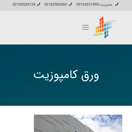
مدیریت:09124351995
02165502060
02165528128
ورق کامپوزیت