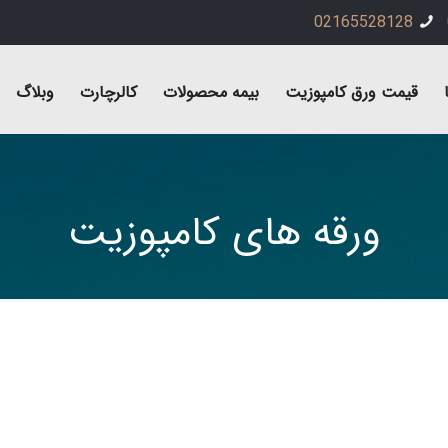
02165528128
قیمت ورق کامپوزیت
بیمه محصولات
کالرچارت
وبلاگ
ورقه های کامپوزیت