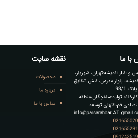
با ما
نقشه سایت
س و انبار اندیشه:تهران، شهریار،
محصولات
ز 1 اندیشه، بلوار مدرس، نبش شقایق
ک 98/1
درباره ما
ارخانه تولید:سلفچگان،منطقه
تماس با ما
قتصادی قم،انتهای توسعه
info@parsarahbar AT gmail.
02165502
02165528
09124351