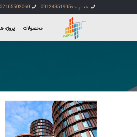
مدیریت:09124351995
02165502060
محصولات
پروژه ها