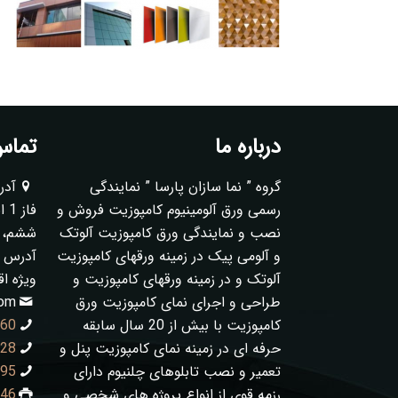
درباره ما
تماس 
گروه ” نما سازان پارسا ” نمایندگی
آدر
رسمی ورق آلومینیوم کامپوزیت فروش و
فا
نصب و نمایندگی ورق کامپوزیت آلوتک
ششم، پلا
و آلومی پیک در زمینه ورقهای کامپوزیت
آدرس ک
آلوتک و در زمینه ورقهای کامپوزیت و
ویژه ا
طراحی و اجرای نمای کامپوزیت ورق
com
کامپوزیت با بیش از 20 سال سابقه
060
حرفه ای در زمینه نمای کامپوزیت پنل و
128
تعمیر و نصب تابلوهای چلنیوم دارای
995
رزمه قوی از انواع پروژه های شخصی و
846