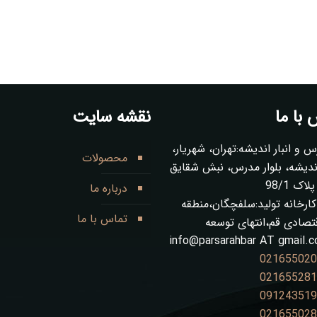
با ما
نقشه سایت
س و انبار اندیشه:تهران، شهریار،
محصولات
ز 1 اندیشه، بلوار مدرس، نبش شقایق
ک 98/1
درباره ما
ارخانه تولید:سلفچگان،منطقه
تماس با ما
قتصادی قم،انتهای توسعه
info@parsarahbar AT gmail.
02165502
02165528
09124351
02165502