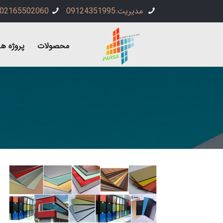
مدیریت:09124351995
02165502060
محصولات
پروژه ها