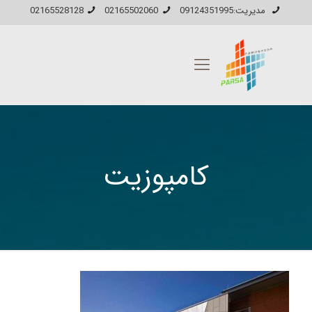
مدیریت:09124351995
02165502060
02165528128
کامپوزیت