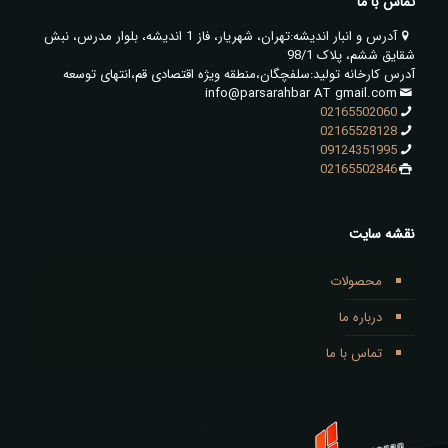
تماس با ما
آدرس و انبار اندیشه:تهران، شهریار، فاز 1 اندیشه، بلوار مدرس، نبش
شقایق ششم، پلاک 98/1
آدرس کارخانه تولید:سلفچگان،منطقه ویژه اقتصادی قم،انتهای توسعه
info@parsarahbar AT gmail.com
02165502060
02165528128
09124351995
02165502846
نقشه سایت
محصولات
درباره ما
تماس با ما