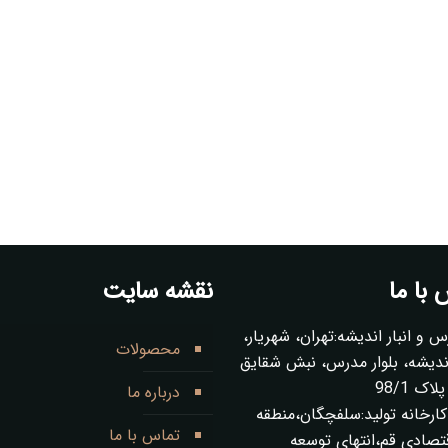
با ما
نقشه سایت
س و انبار اندیشه:تهران، شهریار،
محصولات
ز 1 اندیشه، بلوار مدرس، نبش شقایق
ک 98/1
درباره ما
ارخانه تولید:سلفچگان،منطقه
تماس با ما
قتصادی قم،انتهای توسعه