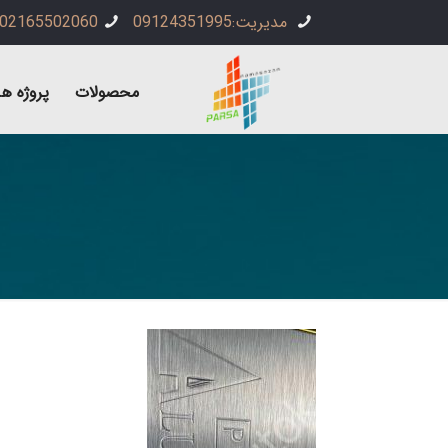
مدیریت:09124351995
02165502060
محصولات
پروژه ها