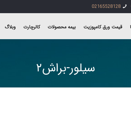
02165528128
قیمت ورق کامپوزیت
بیمه محصولات
کالرچارت
وبلاگ
سیلور-براش۲