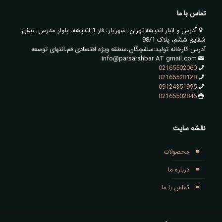
تماس با ما
آدرس و انبار اندیشه:تهران، شهریار، فاز 1 اندیشه، بلوار مدرس، نبش
شقایق ششم، پلاک 98/1
آدرس کارخانه تولید:سلفچگان،منطقه ویژه اقتصادی قم،انتهای توسعه
info@parsarahbar AT gmail.com
02165502060
02165528128
09124351995
02165502846
نقشه سایت
محصولات
درباره ما
تماس با ما