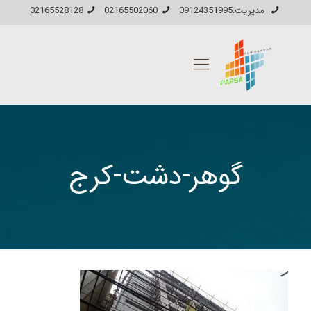
مدیریت:09124351995
02165502060
02165528128
گوهر-دشت-کرج