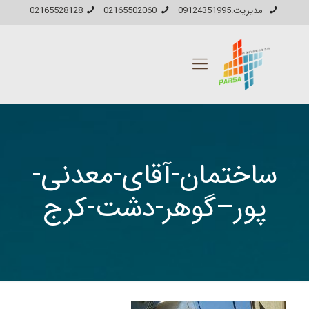
مدیریت:09124351995
02165502060
02165528128
ساختمان-آقای-معدنی-
پور–گوهر-دشت-کرج