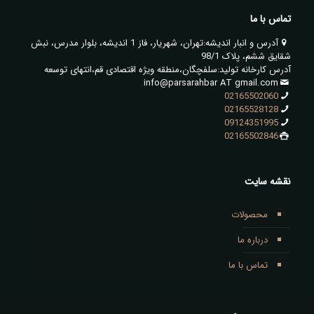
تماس با ما
آدرس و انبار اندیشه:تهران، شهریار، فاز 1 اندیشه، بلوار مدرس، نبش
شقایق ششم، پلاک 98/1
آدرس کارخانه تولید:سلفچگان،منطقه ویژه اقتصادی قم،انتهای توسعه
info@parsarahbar AT gmail.com
02165502060
02165528128
09124351995
02165502846
نقشه سایت
محصولات
درباره ما
تماس با ما