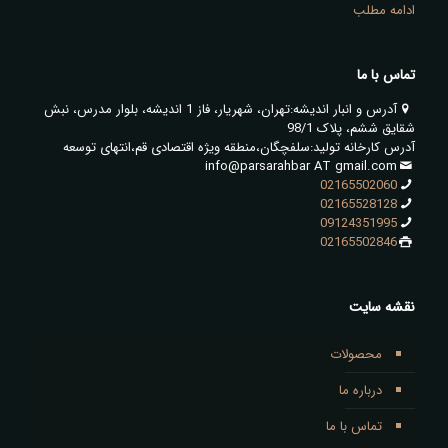
ادامه مطلب
تماس با ما
آدرس و انبار اندیشه:تهران، شهریار، فاز 1 اندیشه، بلوار مدرس، نبش
شقایق ششم، پلاک 98/1
آدرس کارخانه تولید:سلفچگان،منطقه ویژه اقتصادی قم،انتهای توسعه
info@parsarahbar AT gmail.com
02165502060
02165528128
09124351995
02165502846
نقشه سایت
محصولات
درباره ما
تماس با ما