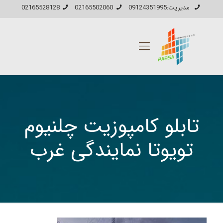
مدیریت:09124351995
02165502060
02165528128
تابلو کامپوزیت چلنیوم
تویوتا نمایندگی غرب