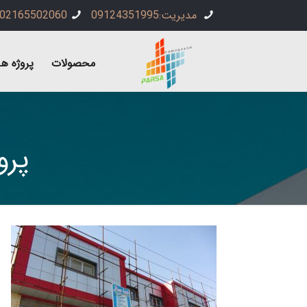
مدیریت:09124351995
02165502060
محصولات
پروژه ها
پرو