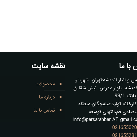
با ما
نقشه سایت
س و انبار اندیشه:تهران، شهریار،
محصولات
ز 1 اندیشه، بلوار مدرس، نبش شقایق
ک 98/1
درباره ما
ارخانه تولید:سلفچگان،منطقه
تماس با ما
قتصادی قم،انتهای توسعه
info@parsarahbar AT gmail.
02165502
02165528