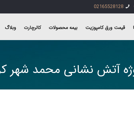
02165528128
قیمت ورق کامپوزیت
بیمه محصولات
کالرچارت
وبلاگ
ژه آتش نشانی محمد شهر ک