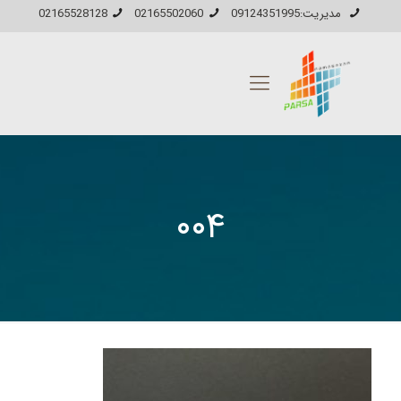
مدیریت:09124351995
02165502060
02165528128
۰۰۴