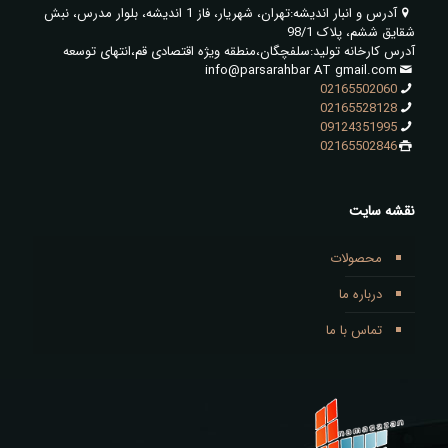
آدرس و انبار اندیشه:تهران، شهریار، فاز 1 اندیشه، بلوار مدرس، نبش
شقایق ششم، پلاک 98/1
آدرس کارخانه تولید:سلفچگان،منطقه ویژه اقتصادی قم،انتهای توسعه
info@parsarahbar AT gmail.com
02165502060
02165528128
09124351995
02165502846
نقشه سایت
محصولات
درباره ما
تماس با ما