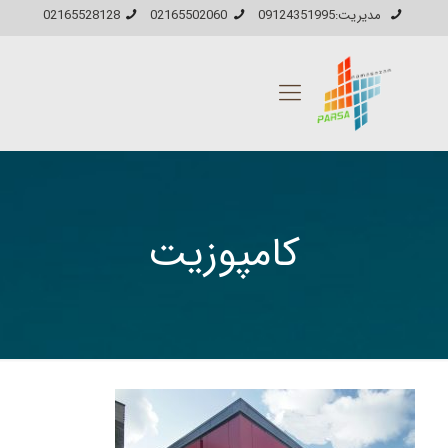
مدیریت:09124351995
02165502060
02165528128
کامپوزیت