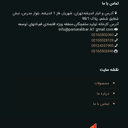
تماس با ما
آدرس و انبار اندیشه:تهران، شهریار، فاز 1 اندیشه، بلوار مدرس، نبش
شقایق ششم، پلاک 98/1
آدرس کارخانه تولید:سلفچگان،منطقه ویژه اقتصادی قم،انتهای توسعه
info@parsarahbar AT gmail.com
02165502060
02165528128
09124351995
02165502846
نقشه سایت
محصولات
درباره ما
تماس با ما