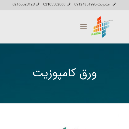
مدیریت:09124351995
02165502060
02165528128
ورق کامپوزیت