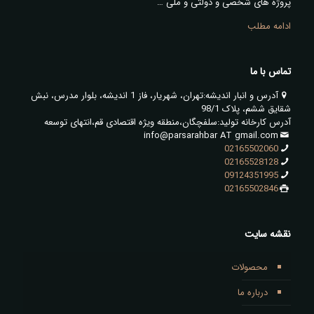
پروژه های شخصی و دولتی و ملی …
ادامه مطلب
تماس با ما
آدرس و انبار اندیشه:تهران، شهریار، فاز 1 اندیشه، بلوار مدرس، نبش
شقایق ششم، پلاک 98/1
آدرس کارخانه تولید:سلفچگان،منطقه ویژه اقتصادی قم،انتهای توسعه
info@parsarahbar AT gmail.com
02165502060
02165528128
09124351995
02165502846
نقشه سایت
محصولات
درباره ما