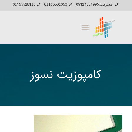
مدیریت:09124351995
02165502060
02165528128
کامپوزیت نسوز