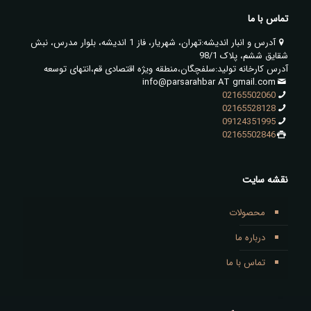
تماس با ما
آدرس و انبار اندیشه:تهران، شهریار، فاز 1 اندیشه، بلوار مدرس، نبش
شقایق ششم، پلاک 98/1
آدرس کارخانه تولید:سلفچگان،منطقه ویژه اقتصادی قم،انتهای توسعه
info@parsarahbar AT gmail.com
02165502060
02165528128
09124351995
02165502846
نقشه سایت
محصولات
درباره ما
تماس با ما