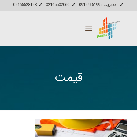
مدیریت:09124351995
02165502060
02165528128
قیمت