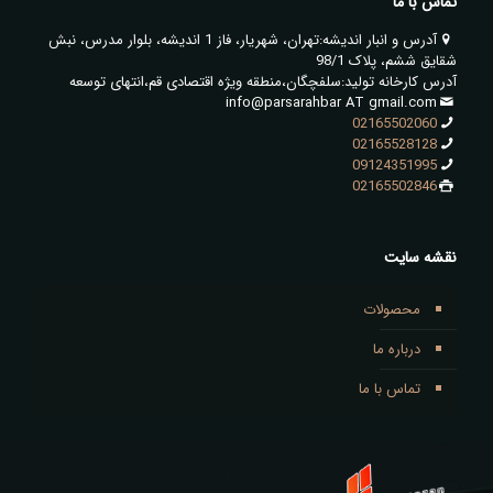
تماس با ما
آدرس و انبار اندیشه:تهران، شهریار، فاز 1 اندیشه، بلوار مدرس، نبش
شقایق ششم، پلاک 98/1
آدرس کارخانه تولید:سلفچگان،منطقه ویژه اقتصادی قم،انتهای توسعه
info@parsarahbar AT gmail.com
02165502060
02165528128
09124351995
02165502846
نقشه سایت
محصولات
درباره ما
تماس با ما