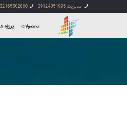
مدیریت:09124351995
02165502060
محصولات
پروژه ها