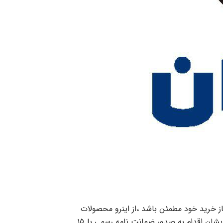
خرید خود مطمئن باشد ،از اینرو محصولات
آلوتک ضمن گذاراندن فیلترهای آزمایشات مختلف و دریافت استانداردهای لازمبرای حفظ حقوق مشتری بنا بهدرخواست ایشان اقدام به صدور ضمانت نامه رسمی با ۱۵