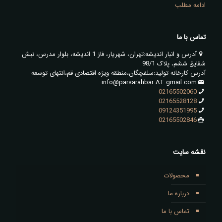
ادامه مطلب
تماس با ما
آدرس و انبار اندیشه:تهران، شهریار، فاز 1 اندیشه، بلوار مدرس، نبش
شقایق ششم، پلاک 98/1
آدرس کارخانه تولید:سلفچگان،منطقه ویژه اقتصادی قم،انتهای توسعه
info@parsarahbar AT gmail.com
02165502060
02165528128
09124351995
02165502846
نقشه سایت
محصولات
درباره ما
تماس با ما