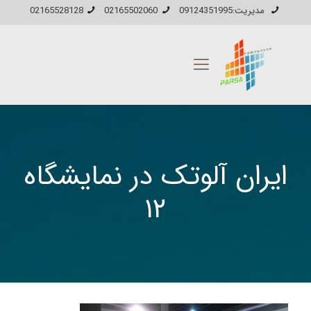
مدیریت:09124351995
02165502060
02165528128
ایران آلوتک در نمایشگاه
۱۲